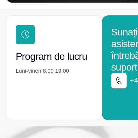
Sunați
asiste
întreb
Program de lucru
suport
Luni-vineri 8:00 19:00
+4