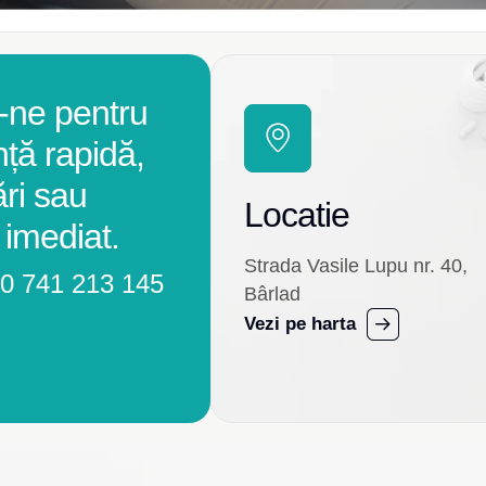
-ne pentru
nță rapidă,
ări sau
Locatie
 imediat.
Strada Vasile Lupu nr. 40,
0 741 213 145
Bârlad
Vezi pe harta