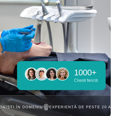
1000+
Clienti fericiti
MENIU
EXPERIENȚĂ DE PESTE 20 ANI
ACCEPTAM 