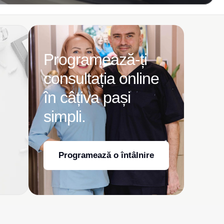
Programează-ți
consultația online
în câțiva pași
simpli.
Programează o întâlnire