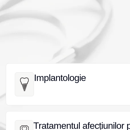
Implantologie
Implantologie
Tratamentul afecțiunilor 
Tratamentul afecțiunilor 