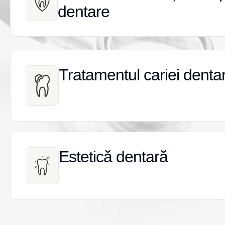
dentare
dentare
Tratamentul cariei denta
Tratamentul cariei denta
Estetică dentară
Estetică dentară