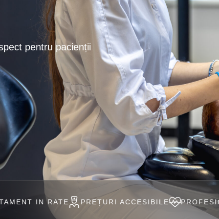
spect pentru pacienții
TE
PREȚURI ACCESIBILE
PROFESIONIȘTI ÎN DO