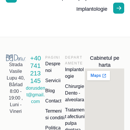
Implantologie
+40
Cabinetul pe
PAGINI
DEPART
Despre
AMENTE
741
harta
Strada
Implantol
noi
Vasile
213
ogie
Lupu 40,
145
Servicii
Bârlad
Chirurgie
dorusden
Blog
8:00 -
Dento -
t@gmail.
19:00 ,
alveolara
Contact
com
Luni -
Tratamen
Termeni
Vineri
t afectiuni
si conditii
pulpa
Politica
dentara