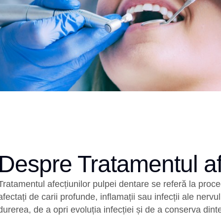
Despre Tratamentul afe
Tratamentul afecțiunilor pulpei dentare se referă la proce
afectați de carii profunde, inflamații sau infecții ale nerv
durerea, de a opri evoluția infecției și de a conserva dint