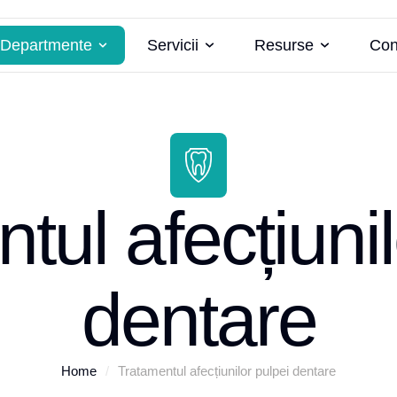
Departmente
Servicii
Resurse
Con
tul afecțiunil
dentare
Home
/
Tratamentul afecțiunilor pulpei dentare