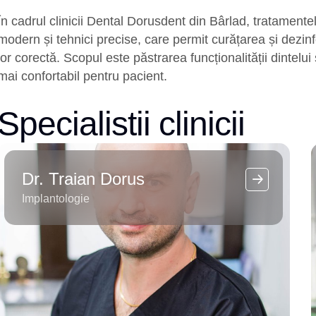
În cadrul clinicii Dental Dorusdent din Bârlad, tratament
modern și tehnici precise, care permit curățarea și dezin
lor corectă. Scopul este păstrarea funcționalității dintelui
mai confortabil pentru pacient.
Specialistii clinicii
Dr. Traian Dorus
Implantologie