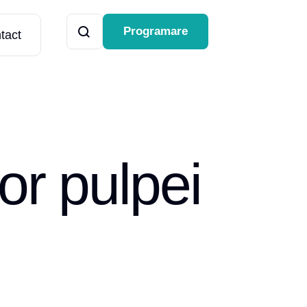
Programare
tact
or pulpei