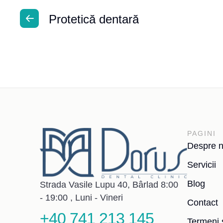
Protetică dentară
PAGINI
Despre n
Servicii
Blog
Strada Vasile Lupu 40, Bârlad 8:00
- 19:00 , Luni - Vineri
Contact
+40 741 213 145
Termeni s