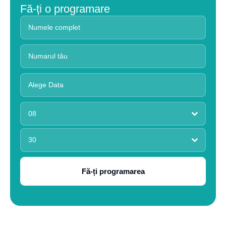
Fă-ți o programare
08
30
Fă-ți programarea