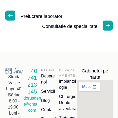
Prelucrare laborator
Consultatie de specialitate
+40
Cabinetul pe
PAGINI
DEPART
Despre
AMENTE
741
harta
Strada
Implantol
noi
Vasile
213
ogie
Lupu 40,
145
Servicii
Bârlad
Chirurgie
dorusden
Blog
8:00 -
Dento -
t@gmail.
19:00 ,
alveolara
Contact
com
Luni -
Tratamen