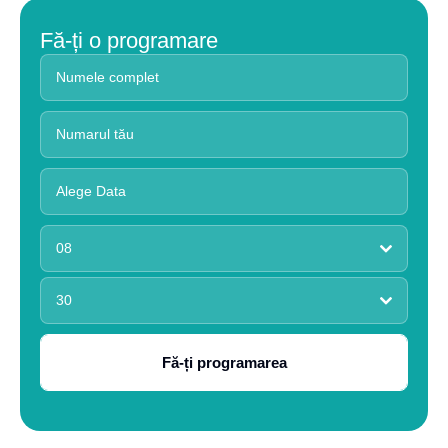
Fă-ți o programare
08
30
Fă-ți programarea