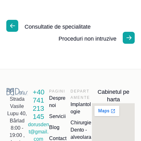
Consultatie de specialitate
Proceduri non intruzive
+40
Cabinetul pe
PAGINI
DEPART
Despre
AMENTE
741
harta
Strada
Implantol
noi
Vasile
213
ogie
Lupu 40,
145
Servicii
Bârlad
Chirurgie
dorusden
Blog
8:00 -
Dento -
t@gmail.
19:00 ,
alveolara
Contact
com