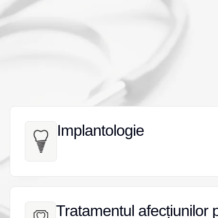
Implantologie
Implantologie
Tratamentul afecțiunilor 
Tratamentul afecțiunilor 