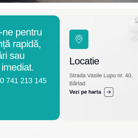
-ne pentru
nță rapidă,
ări sau
Locatie
 imediat.
Strada Vasile Lupu nr. 40,
0 741 213 145
Bârlad
Vezi pe harta