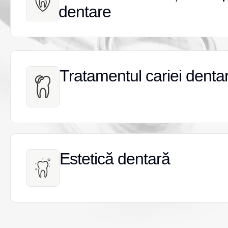
dentare
dentare
Tratamentul cariei denta
Tratamentul cariei denta
Estetică dentară
Estetică dentară