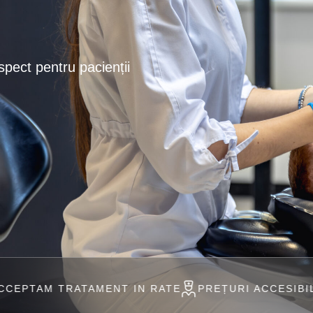
spect pentru pacienții
AMENT IN RATE
PREȚURI ACCESIBILE
PROFESIO