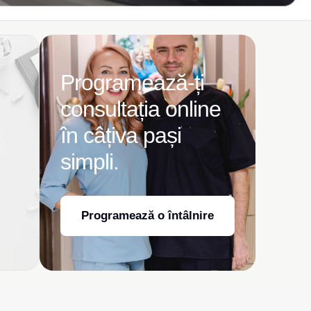
Programează-ți
consultația online
în câțiva pași
simpli.
Programează o întâlnire