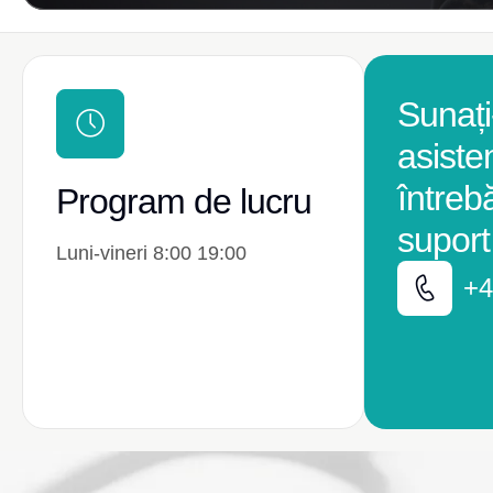
Sunați
asiste
întreb
Program de lucru
suport
Luni-vineri 8:00 19:00
+4