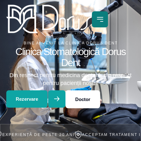
BINE AI VENIT LA CLINICA DORUS DENT
Clinica Stomatologică Dorus
Dent
Din respect pentru medicina dentară, din respect
pentru pacienții noștri!
Rezervare
Doctor
ENȚĂ DE PESTE 20 ANI
ACCEPTAM TRATAMENT IN RATE