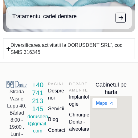
Tratamentul cariei dentare
Diversificarea activitatii la DORUSDENT SRL”, cod
SMIS 316345
+40
Cabinetul pe
PAGINI
DEPART
Despre
AMENTE
741
harta
Strada
Implantol
noi
Vasile
213
ogie
Lupu 40,
145
Servicii
Bârlad
Chirurgie
dorusden
Blog
8:00 -
Dento -
t@gmail.
19:00 ,
alveolara
Contact
com
Luni -