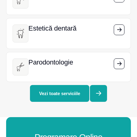
Estetică dentară
Estetică dentară
Parodontologie
Parodontologie
Vezi toate serviciile