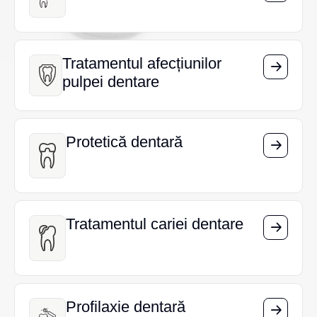
Tratamentul afecțiunilor
Tratamentul afecțiunilor
pulpei dentare
pulpei dentare
Protetică dentară
Protetică dentară
Tratamentul cariei dentare
Tratamentul cariei dentare
Profilaxie dentară
Profilaxie dentară