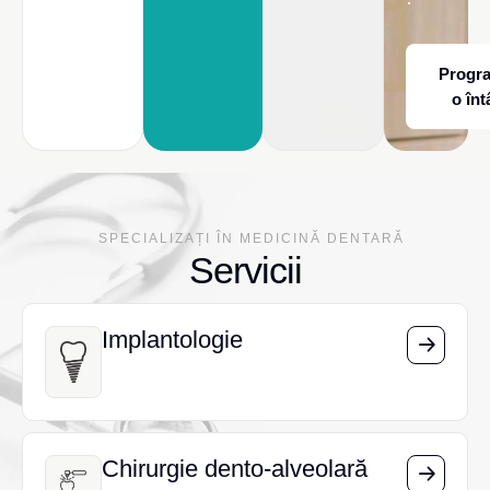
Progr
o înt
SPECIALIZAȚI ÎN MEDICINĂ DENTARĂ
Servicii
Implantologie
Implantologie
Chirurgie dento-alveolară
Chirurgie dento-alveolară