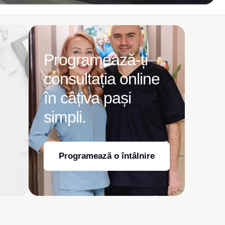
Programează-ți
consultația online
în câțiva pași
simpli.
Programează o întâlnire