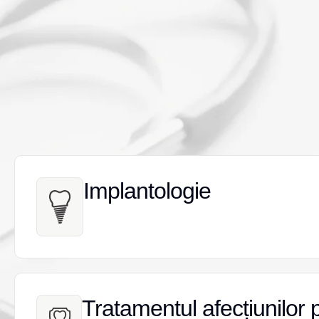
Implantologie
Implantologie
Tratamentul afecțiunilor 
Tratamentul afecțiunilor 