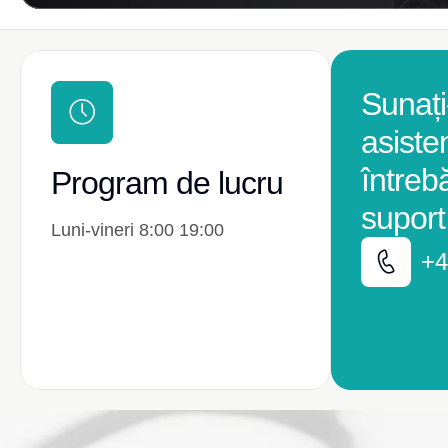
Sunați
asiste
întreb
Program de lucru
suport
Luni-vineri 8:00 19:00
+4