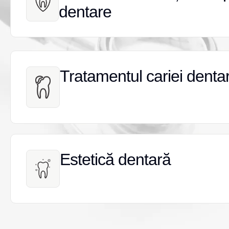
dentare
dentare
Tratamentul cariei denta
Tratamentul cariei denta
Estetică dentară
Estetică dentară