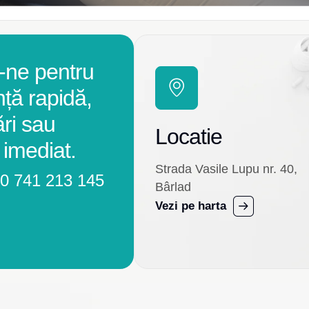
-ne pentru
nță rapidă,
ări sau
Locatie
 imediat.
Strada Vasile Lupu nr. 40,
0 741 213 145
Bârlad
Vezi pe harta