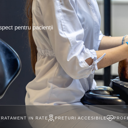
spect pentru pacienții
 RATE
PREȚURI ACCESIBILE
PROFESIONIȘTI ÎN