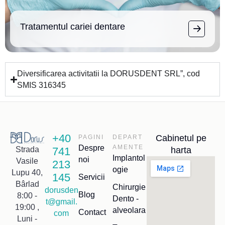
Tratamentul cariei dentare
Diversificarea activitatii la DORUSDENT SRL”, cod
SMIS 316345
+40
Cabinetul pe
PAGINI
DEPART
Despre
AMENTE
741
harta
Strada
Implantol
noi
Vasile
213
ogie
Lupu 40,
145
Servicii
Bârlad
Chirurgie
dorusden
Blog
8:00 -
Dento -
t@gmail.
19:00 ,
alveolara
Contact
com
Luni -