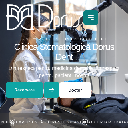
BINE AI VENIT LA CLINICA DORUS DENT
Clinica Stomatologică Dorus
Dent
Din respect pentru medicina dentară, din respect
pentru pacienții noștri!
Rezervare
Doctor
RIENȚĂ DE PESTE 20 ANI
ACCEPTAM TRATAMENT IN RA