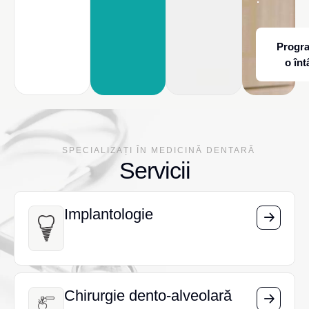
Progr
o înt
SPECIALIZAȚI ÎN MEDICINĂ DENTARĂ
Servicii
Implantologie
Implantologie
Chirurgie dento-alveolară
Chirurgie dento-alveolară