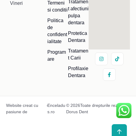
Tratamen
Termeni
Vineri
t afectiuni
si conditii
pulpa
Politica
dentara
de
Protetica
confident
Dentara
ialitate
Tratamen
Program
t Carii
are
Profilaxie
Dentara
Website creat cu
-
Enceladu
© 2026Toate drepturile rezervate
pasiune de
s.ro
Dorus Dent