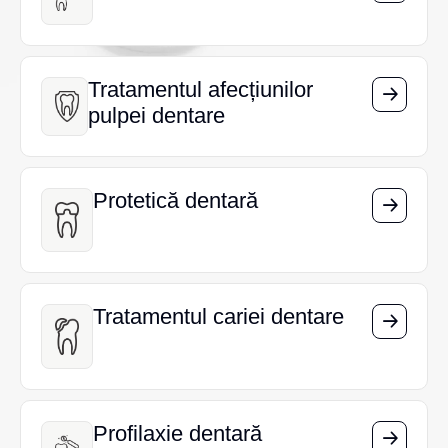
Tratamentul afecțiunilor
Tratamentul afecțiunilor
pulpei dentare
pulpei dentare
Protetică dentară
Protetică dentară
Tratamentul cariei dentare
Tratamentul cariei dentare
Profilaxie dentară
Profilaxie dentară