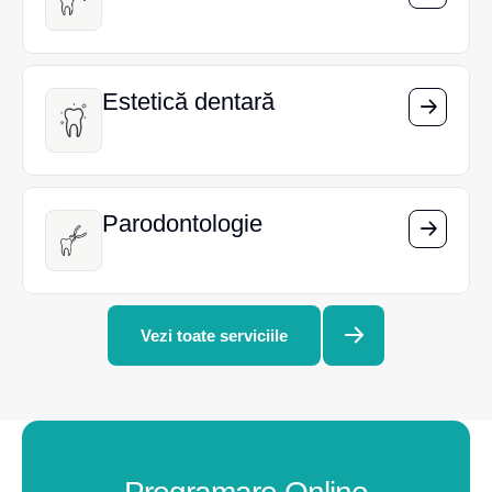
Estetică dentară
Estetică dentară
Parodontologie
Parodontologie
Vezi toate serviciile