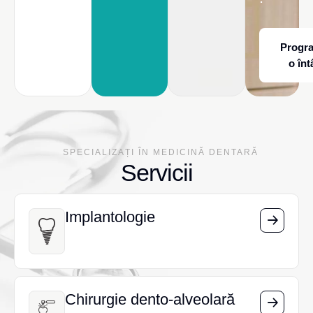
Progr
o înt
SPECIALIZAȚI ÎN MEDICINĂ DENTARĂ
Servicii
Implantologie
Implantologie
Chirurgie dento-alveolară
Chirurgie dento-alveolară