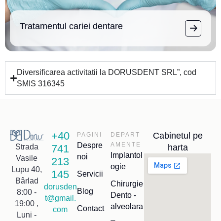
Tratamentul cariei dentare
Diversificarea activitatii la DORUSDENT SRL”, cod
SMIS 316345
+40
Cabinetul pe
PAGINI
DEPART
Despre
AMENTE
741
harta
Strada
Implantol
noi
Vasile
213
ogie
Lupu 40,
145
Servicii
Bârlad
Chirurgie
dorusden
Blog
8:00 -
Dento -
t@gmail.
19:00 ,
alveolara
Contact
com
Luni -