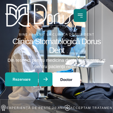
BINE AI VENIT LA CLINICA DORUS DENT
Clinica Stomatologică Dorus
Dent
Din respect pentru medicina dentară, din respect
pentru pacienții noștri!
Rezervare
Doctor
RIENȚĂ DE PESTE 20 ANI
ACCEPTAM TRATAMENT IN RAT