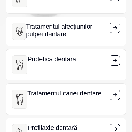
Tratamentul afecțiunilor
Tratamentul afecțiunilor
pulpei dentare
pulpei dentare
Protetică dentară
Protetică dentară
Tratamentul cariei dentare
Tratamentul cariei dentare
Profilaxie dentară
Profilaxie dentară