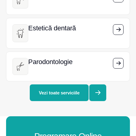
Estetică dentară
Estetică dentară
Parodontologie
Parodontologie
Vezi toate serviciile