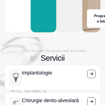
Progr
o înt
SPECIALIZAȚI ÎN MEDICINĂ DENTARĂ
Servicii
Implantologie
Implantologie
Chirurgie dento-alveolară
Chirurgie dento-alveolară