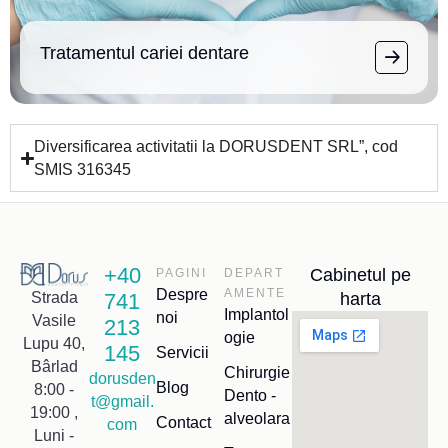
Tratamentul cariei dentare
Diversificarea activitatii la DORUSDENT SRL”, cod
SMIS 316345
+40
Cabinetul pe
PAGINI
DEPART
Despre
AMENTE
741
harta
Strada
Implantol
noi
Vasile
213
ogie
Lupu 40,
145
Servicii
Bârlad
Chirurgie
dorusden
Blog
8:00 -
Dento -
t@gmail.
19:00 ,
alveolara
Contact
com
Luni -