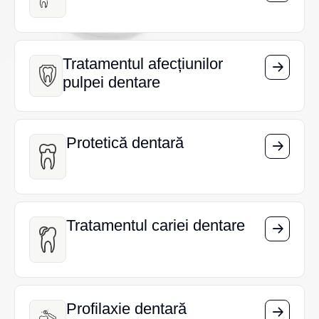
Tratamentul afecțiunilor
Tratamentul afecțiunilor
pulpei dentare
pulpei dentare
Protetică dentară
Protetică dentară
Tratamentul cariei dentare
Tratamentul cariei dentare
Profilaxie dentară
Profilaxie dentară