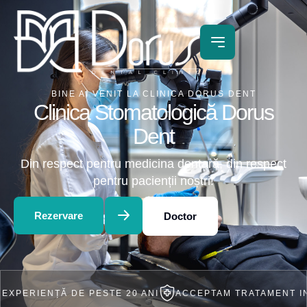
BINE AI VENIT LA CLINICA DORUS DENT
Clinica Stomatologică Dorus
Dent
Din respect pentru medicina dentară, din respect
pentru pacienții noștri!
Rezervare
Doctor
ENȚĂ DE PESTE 20 ANI
ACCEPTAM TRATAMENT IN RATE