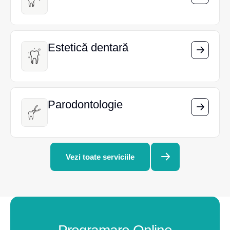
Estetică dentară
Estetică dentară
Parodontologie
Parodontologie
Vezi toate serviciile