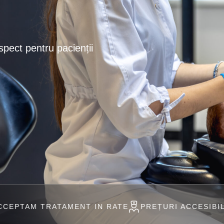
spect pentru pacienții
MENT IN RATE
PREȚURI ACCESIBILE
PROFESION