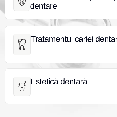
dentare
dentare
Tratamentul cariei denta
Tratamentul cariei denta
Estetică dentară
Estetică dentară