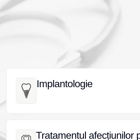
Implantologie
Implantologie
Tratamentul afecțiunilor 
Tratamentul afecțiunilor 