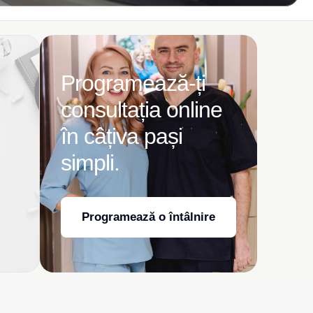
Programează-ți
consultația online
în câțiva pași
simpli.
Programează o întâlnire