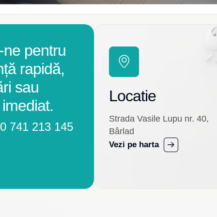
-ne pentru
nță rapidă,
ări sau
Locatie
 imediat.
Strada Vasile Lupu nr. 40,
0 741 213 145
Bârlad
Vezi pe harta