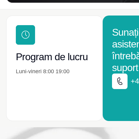
Sunați
asiste
întreb
Program de lucru
suport
Luni-vineri 8:00 19:00
+4