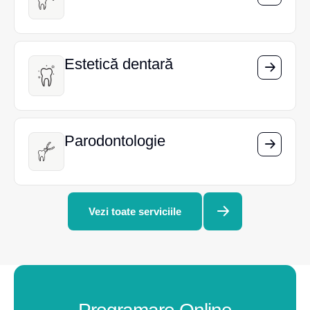
Estetică dentară
Estetică dentară
Parodontologie
Parodontologie
Vezi toate serviciile