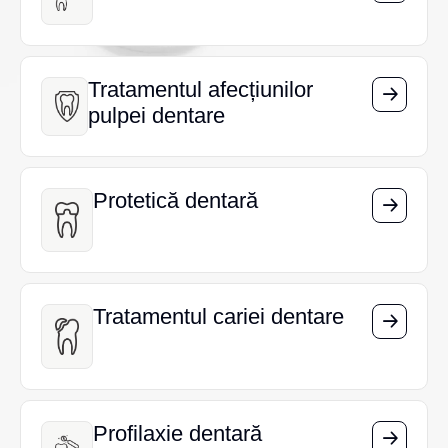
Tratamentul afecțiunilor
Tratamentul afecțiunilor
pulpei dentare
pulpei dentare
Protetică dentară
Protetică dentară
Tratamentul cariei dentare
Tratamentul cariei dentare
Profilaxie dentară
Profilaxie dentară