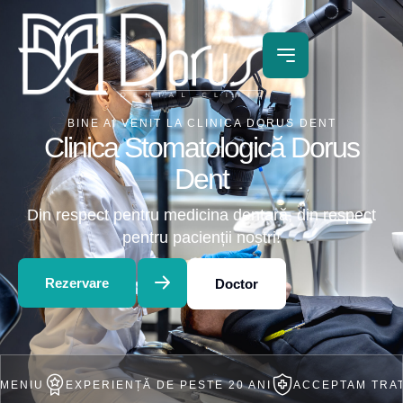
BINE AI VENIT LA CLINICA DORUS DENT
Clinica Stomatologică Dorus
Dent
Din respect pentru medicina dentară, din respect
pentru pacienții noștri!
Rezervare
Doctor
EXPERIENȚĂ DE PESTE 20 ANI
ACCEPTAM TRATAMENT I