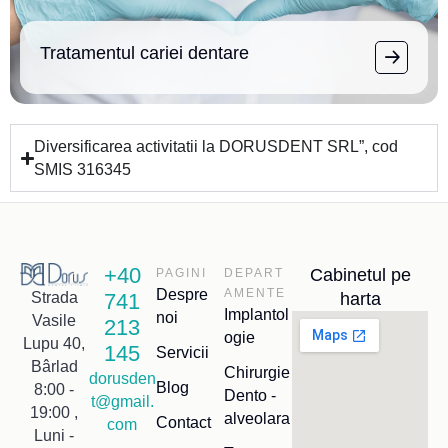
Tratamentul cariei dentare
Diversificarea activitatii la DORUSDENT SRL”, cod
SMIS 316345
+40
Cabinetul pe
PAGINI
DEPART
Despre
AMENTE
741
harta
Strada
Implantol
noi
Vasile
213
ogie
Lupu 40,
145
Servicii
Bârlad
Chirurgie
dorusden
Blog
8:00 -
Dento -
t@gmail.
19:00 ,
alveolara
Contact
com
Luni -