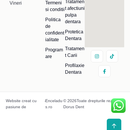
Tratamen
Termeni
Vineri
t afectiuni
si conditii
pulpa
Politica
dentara
de
Protetica
confident
Dentara
ialitate
Tratamen
Program
t Carii
are
Profilaxie
Dentara
Website creat cu
-
Enceladu
© 2026Toate drepturile rezervate
pasiune de
s.ro
Dorus Dent