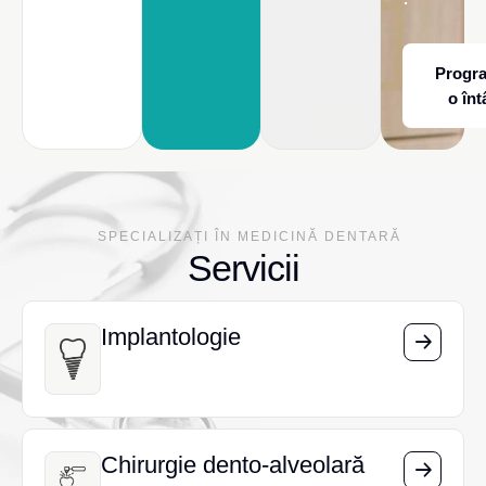
Progr
o înt
SPECIALIZAȚI ÎN MEDICINĂ DENTARĂ
Servicii
Implantologie
Implantologie
Chirurgie dento-alveolară
Chirurgie dento-alveolară