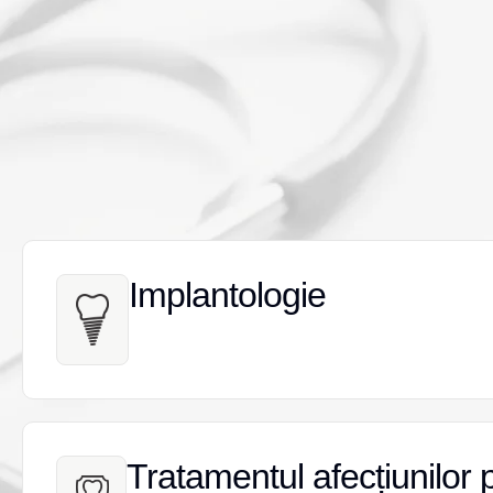
Implantologie
Implantologie
Tratamentul afecțiunilor 
Tratamentul afecțiunilor 