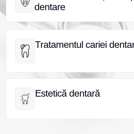
dentare
dentare
Tratamentul cariei denta
Tratamentul cariei denta
Estetică dentară
Estetică dentară