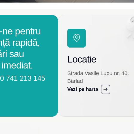
-ne pentru
nță rapidă,
ări sau
Locatie
 imediat.
Strada Vasile Lupu nr. 40,
0 741 213 145
Bârlad
Vezi pe harta