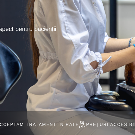
spect pentru pacienții
TAMENT IN RATE
PREȚURI ACCESIBILE
PROFESI