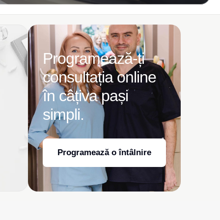
Programează-ți
consultația online
în câțiva pași
simpli.
Programează o întâlnire