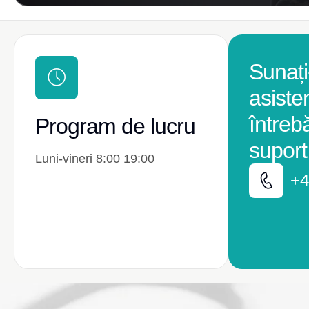
Sunați
asiste
întreb
Program de lucru
suport
Luni-vineri 8:00 19:00
+4