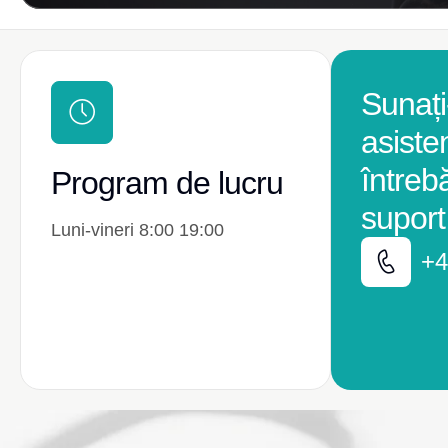
Sunați
asiste
întreb
Program de lucru
suport
Luni-vineri 8:00 19:00
+4