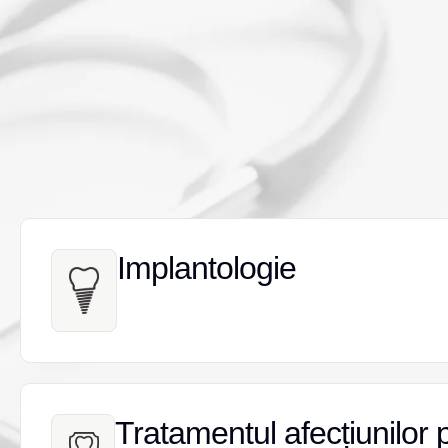
Implantologie
Implantologie
Tratamentul afecțiunilor 
Tratamentul afecțiunilor 