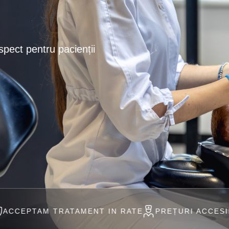
spect pentru pacienții
RATAMENT IN RATE
PREȚURI ACCESIBILE
PROFE