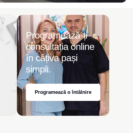
Programează-ți
consultația online
în câțiva pași
simpli.
Programează o întâlnire