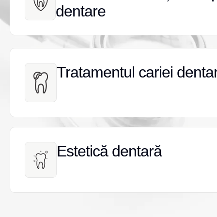
dentare
dentare
Tratamentul cariei denta
Tratamentul cariei denta
Estetică dentară
Estetică dentară