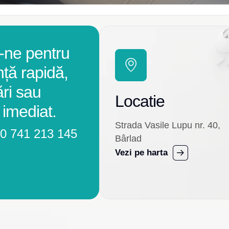
-ne pentru
nță rapidă,
ări sau
Locatie
 imediat.
Strada Vasile Lupu nr. 40,
0 741 213 145
Bârlad
Vezi pe harta