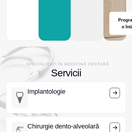
Progr
o înt
SPECIALIZAȚI ÎN MEDICINĂ DENTARĂ
Servicii
Implantologie
Implantologie
Chirurgie dento-alveolară
Chirurgie dento-alveolară