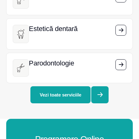
Estetică dentară
Estetică dentară
Parodontologie
Parodontologie
Vezi toate serviciile