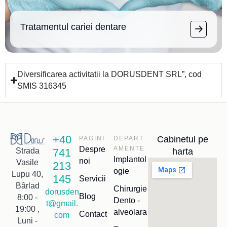
Tratamentul cariei dentare
Diversificarea activitatii la DORUSDENT SRL”, cod
SMIS 316345
+40
Cabinetul pe
PAGINI
DEPART
Despre
AMENTE
741
harta
Strada
Implantol
noi
Vasile
213
ogie
Lupu 40,
145
Servicii
Bârlad
Chirurgie
dorusden
Blog
8:00 -
Dento -
t@gmail.
19:00 ,
alveolara
Contact
com
Luni -