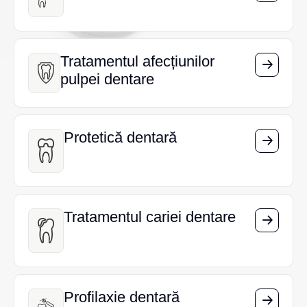
Tratamentul afecțiunilor
Tratamentul afecțiunilor
pulpei dentare
pulpei dentare
Protetică dentară
Protetică dentară
Tratamentul cariei dentare
Tratamentul cariei dentare
Profilaxie dentară
Profilaxie dentară