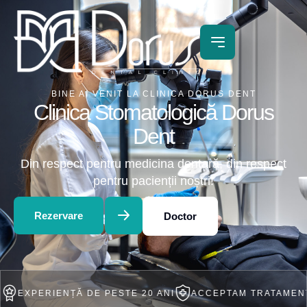
BINE AI VENIT LA CLINICA DORUS DENT
Clinica Stomatologică Dorus
Dent
Din respect pentru medicina dentară, din respect
pentru pacienții noștri!
Rezervare
Doctor
RIENȚĂ DE PESTE 20 ANI
ACCEPTAM TRATAMENT IN RAT