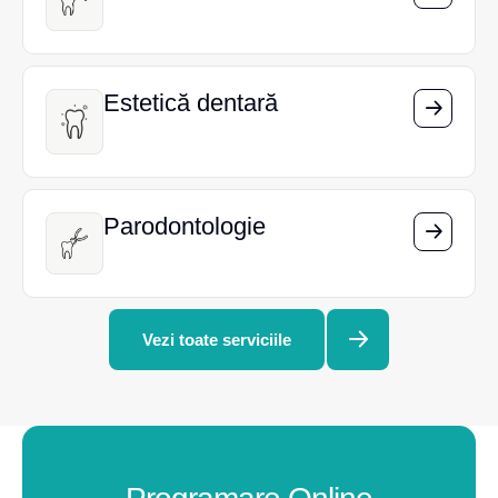
Estetică dentară
Estetică dentară
Parodontologie
Parodontologie
Vezi toate serviciile