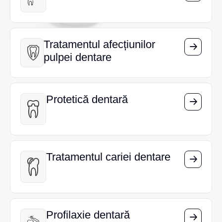
Tratamentul afecțiunilor
Tratamentul afecțiunilor
pulpei dentare
pulpei dentare
Protetică dentară
Protetică dentară
Tratamentul cariei dentare
Tratamentul cariei dentare
Profilaxie dentară
Profilaxie dentară