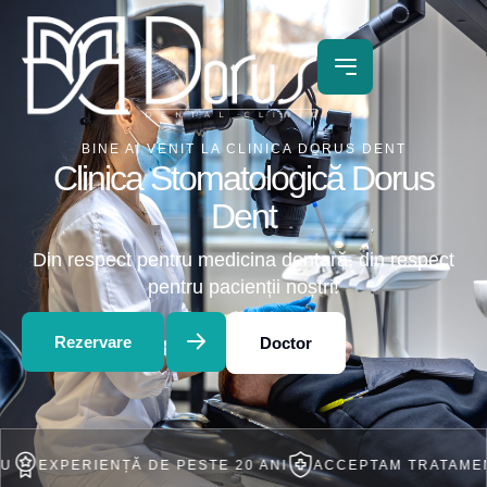
BINE AI VENIT LA CLINICA DORUS DENT
Clinica Stomatologică Dorus
Dent
Din respect pentru medicina dentară, din respect
pentru pacienții noștri!
Rezervare
Doctor
ERIENȚĂ DE PESTE 20 ANI
ACCEPTAM TRATAMENT IN RA