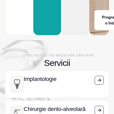
Progr
o înt
SPECIALIZAȚI ÎN MEDICINĂ DENTARĂ
Servicii
Implantologie
Implantologie
Chirurgie dento-alveolară
Chirurgie dento-alveolară