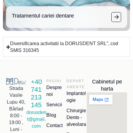
Tratamentul cariei dentare
Diversificarea activitatii la DORUSDENT SRL”, cod
SMIS 316345
+40
Cabinetul pe
PAGINI
DEPART
Despre
AMENTE
741
harta
Strada
Implantol
noi
Vasile
213
ogie
Lupu 40,
145
Servicii
Bârlad
Chirurgie
dorusden
Blog
8:00 -
Dento -
t@gmail.
19:00 ,
alveolara
Contact
com
Luni -