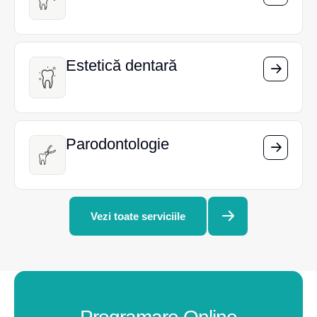
Estetică dentară
Estetică dentară
Parodontologie
Parodontologie
Vezi toate serviciile