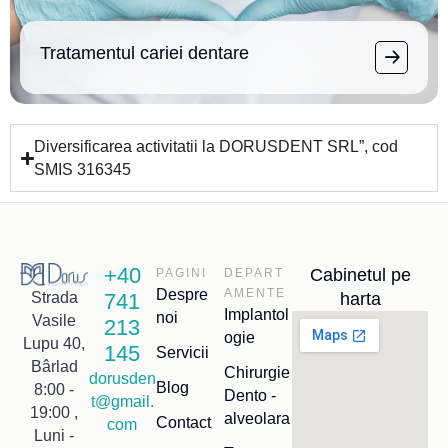
Tratamentul cariei dentare
Diversificarea activitatii la DORUSDENT SRL”, cod
SMIS 316345
+40
Cabinetul pe
PAGINI
DEPART
Despre
AMENTE
741
harta
Strada
Implantol
noi
Vasile
213
ogie
Lupu 40,
145
Servicii
Bârlad
Chirurgie
dorusden
Blog
8:00 -
Dento -
t@gmail.
19:00 ,
alveolara
Contact
com
Luni -