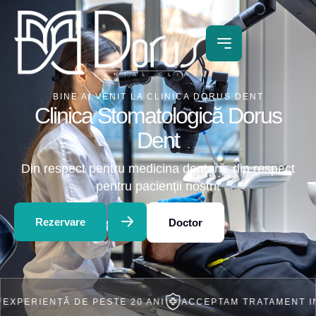
BINE AI VENIT LA CLINICA DORUS DENT
Clinica Stomatologică Dorus
Dent
Din respect pentru medicina dentară, din respect
pentru pacienții noștri!
Rezervare
Doctor
ȚĂ DE PESTE 20 ANI
ACCEPTAM TRATAMENT IN RATE