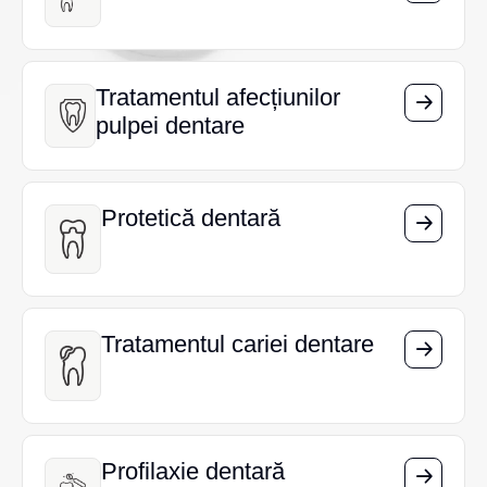
Tratamentul afecțiunilor
Tratamentul afecțiunilor
pulpei dentare
pulpei dentare
Protetică dentară
Protetică dentară
Tratamentul cariei dentare
Tratamentul cariei dentare
Profilaxie dentară
Profilaxie dentară