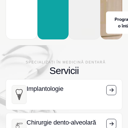
Progr
o înt
SPECIALIZAȚI ÎN MEDICINĂ DENTARĂ
Servicii
Implantologie
Implantologie
Chirurgie dento-alveolară
Chirurgie dento-alveolară