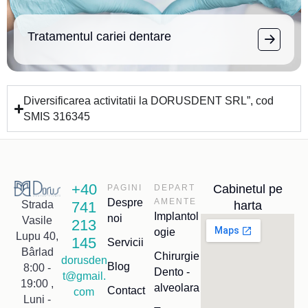
Tratamentul cariei dentare
Diversificarea activitatii la DORUSDENT SRL”, cod
SMIS 316345
+40
Cabinetul pe
PAGINI
DEPART
Despre
AMENTE
741
harta
Strada
Implantol
noi
Vasile
213
ogie
Lupu 40,
145
Servicii
Bârlad
Chirurgie
dorusden
Blog
8:00 -
Dento -
t@gmail.
19:00 ,
alveolara
Contact
com
Luni -