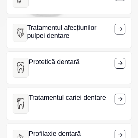
Tratamentul afecțiunilor
Tratamentul afecțiunilor
pulpei dentare
pulpei dentare
Protetică dentară
Protetică dentară
Tratamentul cariei dentare
Tratamentul cariei dentare
Profilaxie dentară
Profilaxie dentară