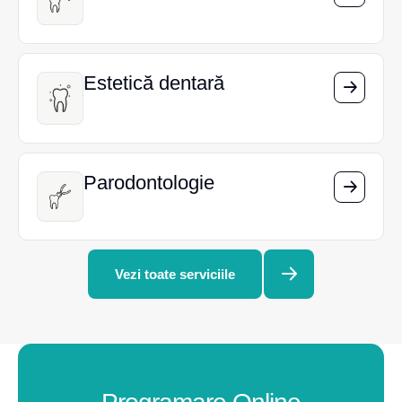
Estetică dentară
Estetică dentară
Parodontologie
Parodontologie
Vezi toate serviciile