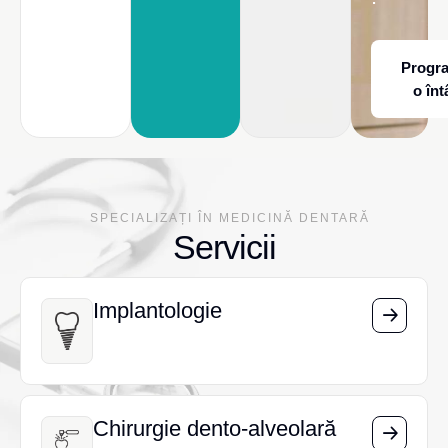
Progr
o înt
SPECIALIZAȚI ÎN MEDICINĂ DENTARĂ
Servicii
Implantologie
Implantologie
Chirurgie dento-alveolară
Chirurgie dento-alveolară