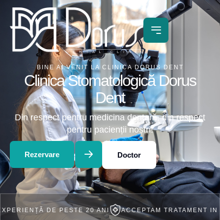
BINE AI VENIT LA CLINICA DORUS DENT
Clinica Stomatologică Dorus
Dent
Din respect pentru medicina dentară, din respect
pentru pacienții noștri!
Rezervare
Doctor
ȚĂ DE PESTE 20 ANI
ACCEPTAM TRATAMENT IN RATE