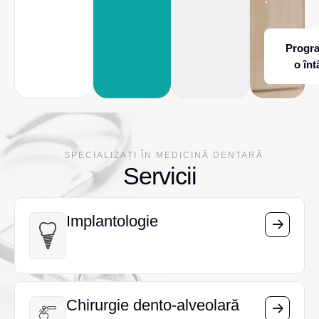
Progr
o înt
SPECIALIZAȚI ÎN MEDICINĂ DENTARĂ
Servicii
Implantologie
Implantologie
Chirurgie dento-alveolară
Chirurgie dento-alveolară