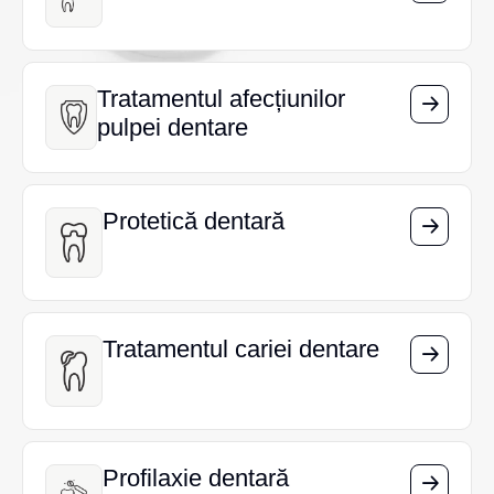
Tratamentul afecțiunilor
Tratamentul afecțiunilor
pulpei dentare
pulpei dentare
Protetică dentară
Protetică dentară
Tratamentul cariei dentare
Tratamentul cariei dentare
Profilaxie dentară
Profilaxie dentară