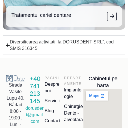
Tratamentul cariei dentare
Diversificarea activitatii la DORUSDENT SRL”, cod
SMIS 316345
+40
Cabinetul pe
PAGINI
DEPART
Despre
AMENTE
741
harta
Strada
Implantol
noi
Vasile
213
ogie
Lupu 40,
145
Servicii
Bârlad
Chirurgie
dorusden
Blog
8:00 -
Dento -
t@gmail.
19:00 ,
alveolara
Contact
com
Luni -