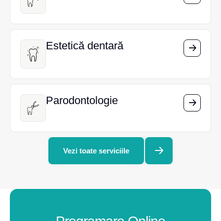
Estetică dentară
Estetică dentară
Parodontologie
Parodontologie
Vezi toate serviciile