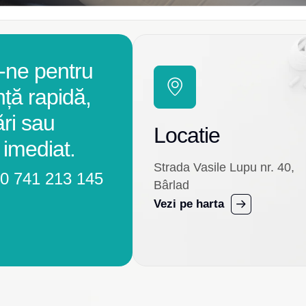
-ne pentru
nță rapidă,
ări sau
Locatie
 imediat.
Strada Vasile Lupu nr. 40,
0 741 213 145
Bârlad
Vezi pe harta