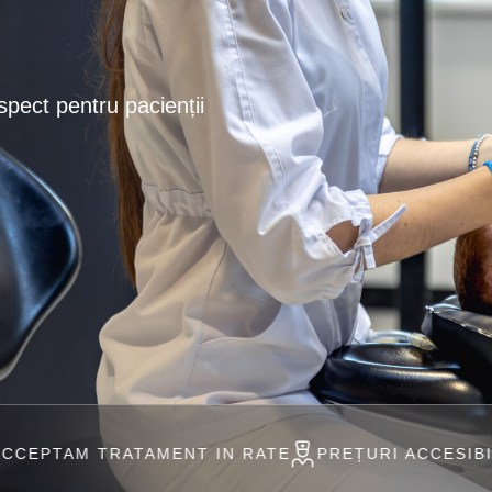
spect pentru pacienții
TAMENT IN RATE
PREȚURI ACCESIBILE
PROFESI