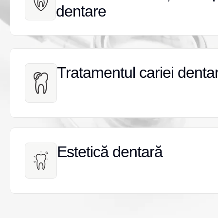
dentare
dentare
Tratamentul cariei denta
Tratamentul cariei denta
Estetică dentară
Estetică dentară