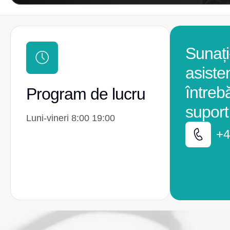
Sunați
asiste
întreb
Program de lucru
suport
Luni-vineri 8:00 19:00
+4