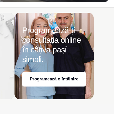
Programează-ți
consultația online
în câțiva pași
simpli.
Programează o întâlnire