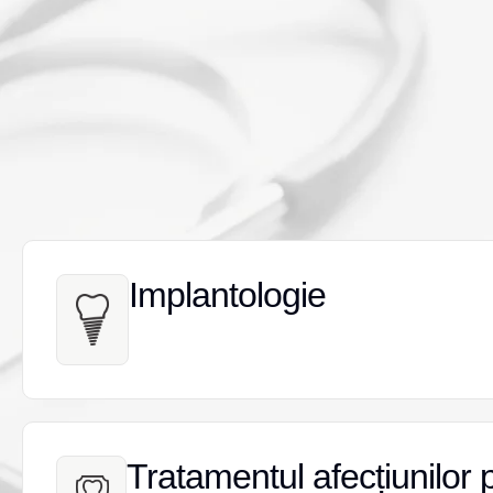
Implantologie
Implantologie
Tratamentul afecțiunilor 
Tratamentul afecțiunilor 