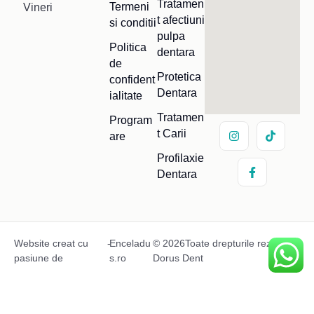
Tratamen
Termeni
Vineri
t afectiuni
si conditii
pulpa
Politica
dentara
de
Protetica
confident
Dentara
ialitate
Tratamen
Program
t Carii
are
Profilaxie
Dentara
Website creat cu
-
Enceladu
© 2026Toate drepturile rezervate
pasiune de
s.ro
Dorus Dent