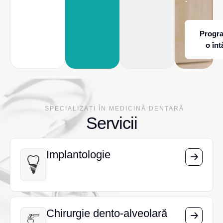
Progr
o înt
SPECIALIZAȚI ÎN MEDICINĂ DENTARĂ
Servicii
Implantologie
Implantologie
Chirurgie dento-alveolară
Chirurgie dento-alveolară