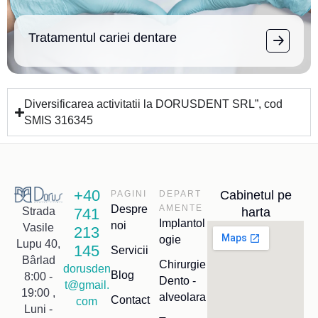
Tratamentul cariei dentare
Diversificarea activitatii la DORUSDENT SRL”, cod
SMIS 316345
+40
Cabinetul pe
PAGINI
DEPART
Despre
AMENTE
741
harta
Strada
Implantol
noi
Vasile
213
ogie
Lupu 40,
145
Servicii
Bârlad
Chirurgie
dorusden
Blog
8:00 -
Dento -
t@gmail.
19:00 ,
alveolara
Contact
com
Luni -