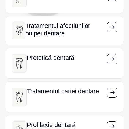
Tratamentul afecțiunilor
Tratamentul afecțiunilor
pulpei dentare
pulpei dentare
Protetică dentară
Protetică dentară
Tratamentul cariei dentare
Tratamentul cariei dentare
Profilaxie dentară
Profilaxie dentară