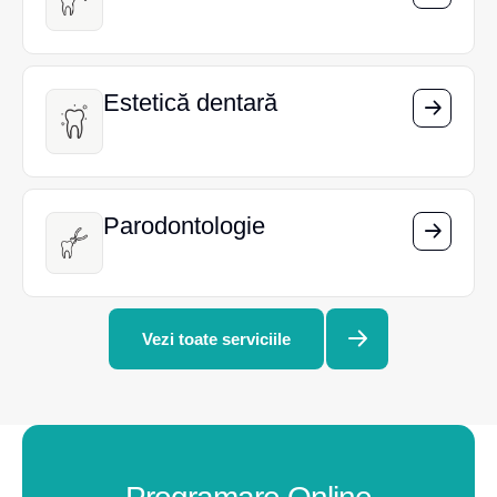
Estetică dentară
Estetică dentară
Parodontologie
Parodontologie
Vezi toate serviciile