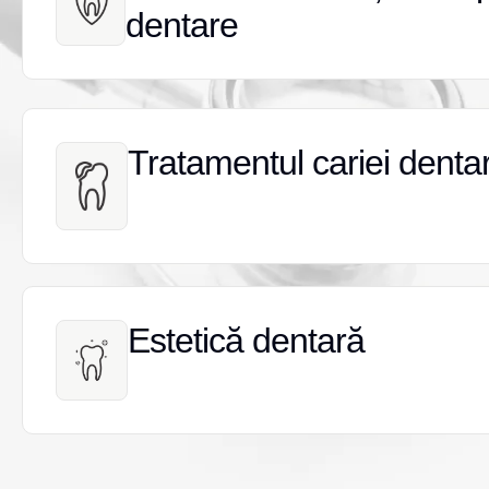
dentare
dentare
Tratamentul cariei denta
Tratamentul cariei denta
Estetică dentară
Estetică dentară