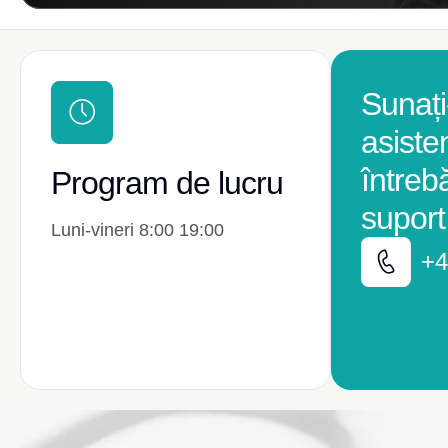
Sunați
asiste
întreb
Program de lucru
suport
Luni-vineri 8:00 19:00
+4