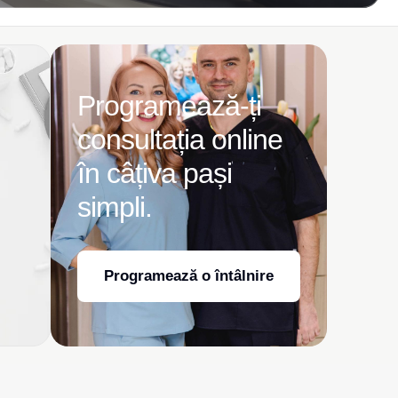
Programează-ți
consultația online
în câțiva pași
simpli.
Programează o întâlnire