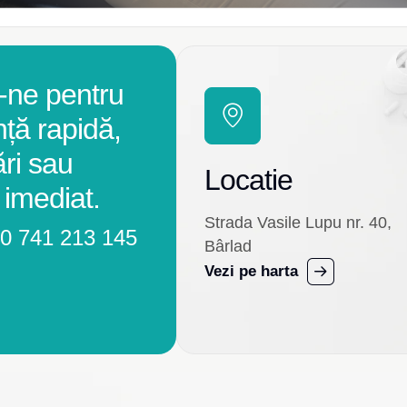
-ne pentru
nță rapidă,
ări sau
Locatie
 imediat.
Strada Vasile Lupu nr. 40,
0 741 213 145
Bârlad
Vezi pe harta