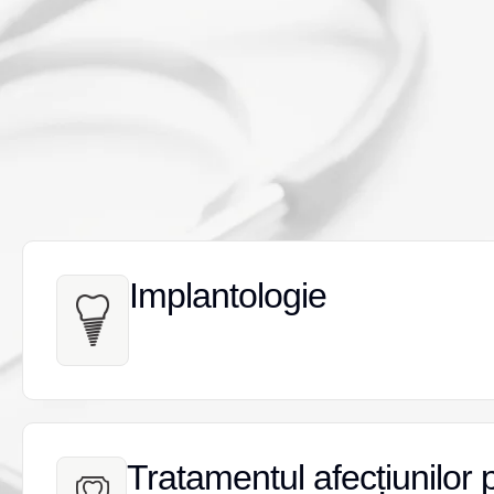
Implantologie
Implantologie
Tratamentul afecțiunilor 
Tratamentul afecțiunilor 