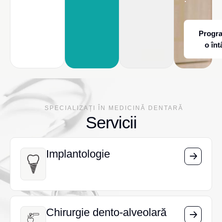
Progr
o înt
SPECIALIZAȚI ÎN MEDICINĂ DENTARĂ
Servicii
Implantologie
Implantologie
Chirurgie dento-alveolară
Chirurgie dento-alveolară