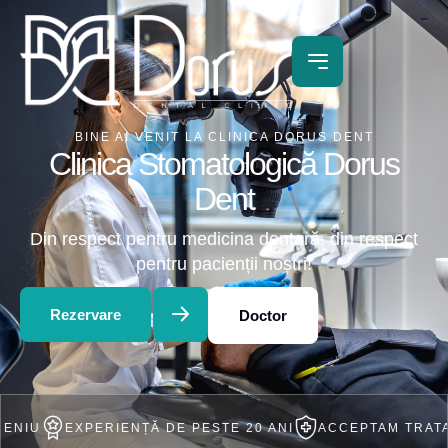
BINE AI VENIT LA CLINICA DORUS DENT
Clinica Stomatologică Dorus
Dent
Din respect pentru medicina dentară, din respect
pentru pacienții noștri!
Rezervare
Doctor
XPERIENȚĂ DE PESTE 20 ANI
ACCEPTAM TRATAMENT IN 