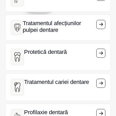
Tratamentul afecțiunilor
Tratamentul afecțiunilor
pulpei dentare
pulpei dentare
Protetică dentară
Protetică dentară
Tratamentul cariei dentare
Tratamentul cariei dentare
Profilaxie dentară
Profilaxie dentară