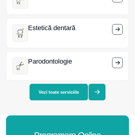
Estetică dentară
Estetică dentară
Parodontologie
Parodontologie
Vezi toate serviciile