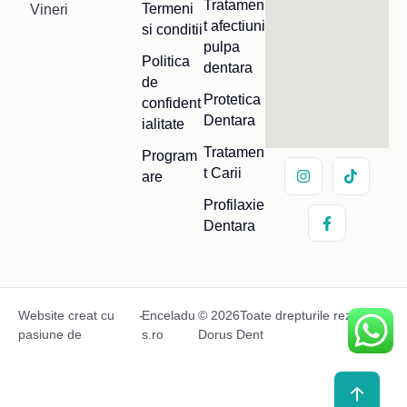
Tratamen
Termeni
Vineri
t afectiuni
si conditii
pulpa
Politica
dentara
de
Protetica
confident
Dentara
ialitate
Tratamen
Program
t Carii
are
Profilaxie
Dentara
Website creat cu
-
Enceladu
© 2026Toate drepturile rezervate
pasiune de
s.ro
Dorus Dent