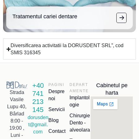
Tratamentul cariei dentare
Diversificarea activitatii la DORUSDENT SRL”, cod
SMIS 316345
+40
Cabinetul pe
PAGINI
DEPART
Despre
AMENTE
741
harta
Strada
Implantol
noi
Vasile
213
ogie
Lupu 40,
145
Servicii
Bârlad
Chirurgie
dorusden
Blog
8:00 -
Dento -
t@gmail.
19:00 ,
alveolara
Contact
com
Luni -