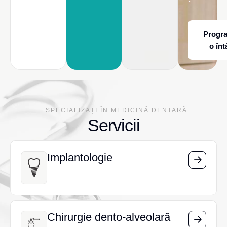
Progr
o înt
SPECIALIZAȚI ÎN MEDICINĂ DENTARĂ
Servicii
Implantologie
Implantologie
Chirurgie dento-alveolară
Chirurgie dento-alveolară