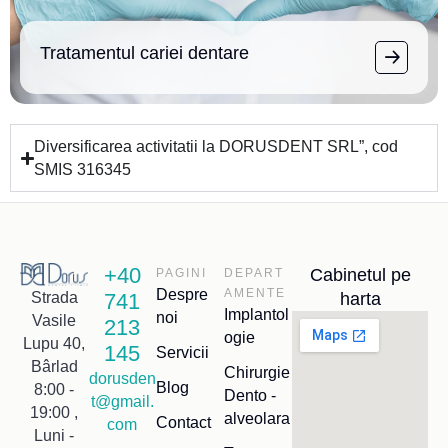
Tratamentul cariei dentare
Diversificarea activitatii la DORUSDENT SRL”, cod
SMIS 316345
+40
Cabinetul pe
PAGINI
DEPART
Despre
AMENTE
741
harta
Strada
Implantol
noi
Vasile
213
ogie
Lupu 40,
145
Servicii
Bârlad
Chirurgie
dorusden
Blog
8:00 -
Dento -
t@gmail.
19:00 ,
alveolara
Contact
com
Luni -