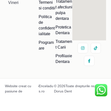
Tratamen
Termeni
Vineri
t afectiuni
si conditii
pulpa
Politica
dentara
de
Protetica
confident
Dentara
ialitate
Tratamen
Program
t Carii
are
Profilaxie
Dentara
Website creat cu
-
Enceladu
© 2026Toate drepturile rezervate
pasiune de
s.ro
Dorus Dent