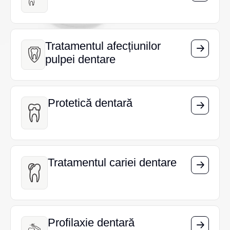
Tratamentul afecțiunilor
Tratamentul afecțiunilor
pulpei dentare
pulpei dentare
Protetică dentară
Protetică dentară
Tratamentul cariei dentare
Tratamentul cariei dentare
Profilaxie dentară
Profilaxie dentară