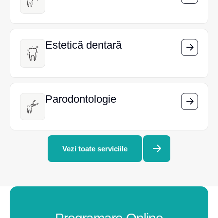
Estetică dentară
Estetică dentară
Parodontologie
Parodontologie
Vezi toate serviciile