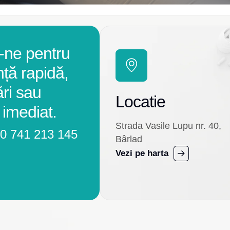
-ne pentru
nță rapidă,
ări sau
Locatie
 imediat.
Strada Vasile Lupu nr. 40,
0 741 213 145
Bârlad
Vezi pe harta