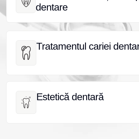
dentare
dentare
Tratamentul cariei denta
Tratamentul cariei denta
Estetică dentară
Estetică dentară