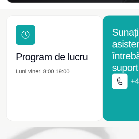
Sunați
asiste
întreb
Program de lucru
suport
Luni-vineri 8:00 19:00
+4