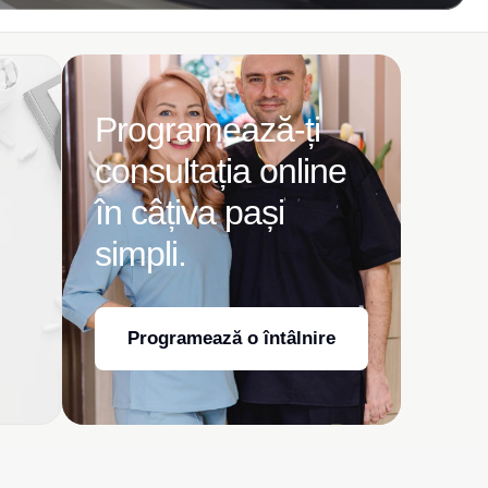
Programează-ți
consultația online
în câțiva pași
simpli.
Programează o întâlnire