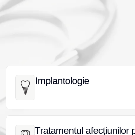
Implantologie
Implantologie
Tratamentul afecțiunilor 
Tratamentul afecțiunilor 