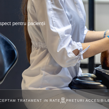
spect pentru pacienții
ENT IN RATE
PREȚURI ACCESIBILE
PROFESIONI