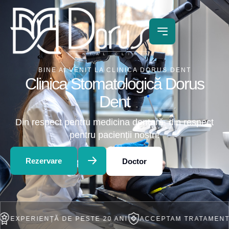
BINE AI VENIT LA CLINICA DORUS DENT
Clinica Stomatologică Dorus
Dent
Din respect pentru medicina dentară, din respect
pentru pacienții noștri!
Rezervare
Doctor
IENȚĂ DE PESTE 20 ANI
ACCEPTAM TRATAMENT IN RATE