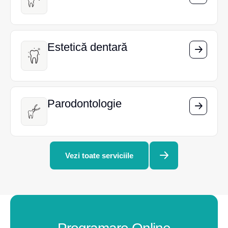
Estetică dentară
Estetică dentară
Parodontologie
Parodontologie
Vezi toate serviciile