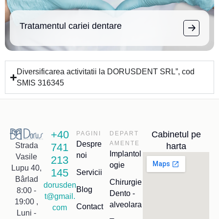
Tratamentul cariei dentare
Diversificarea activitatii la DORUSDENT SRL”, cod
SMIS 316345
+40
Cabinetul pe
PAGINI
DEPART
Despre
AMENTE
741
harta
Strada
Implantol
noi
Vasile
213
ogie
Lupu 40,
145
Servicii
Bârlad
Chirurgie
dorusden
Blog
8:00 -
Dento -
t@gmail.
19:00 ,
alveolara
Contact
com
Luni -