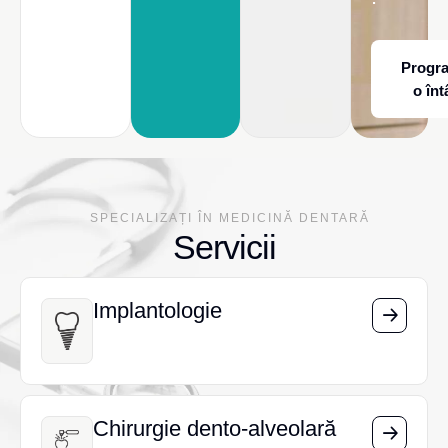
Progr
o înt
SPECIALIZAȚI ÎN MEDICINĂ DENTARĂ
Servicii
Implantologie
Implantologie
Chirurgie dento-alveolară
Chirurgie dento-alveolară