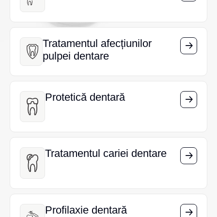
Tratamentul afecțiunilor
Tratamentul afecțiunilor
pulpei dentare
pulpei dentare
Protetică dentară
Protetică dentară
Tratamentul cariei dentare
Tratamentul cariei dentare
Profilaxie dentară
Profilaxie dentară