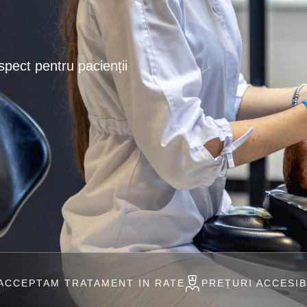
spect pentru pacienții
TAMENT IN RATE
PREȚURI ACCESIBILE
PROFESI