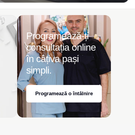
Programează-ți
consultația online
în câțiva pași
simpli.
Programează o întâlnire