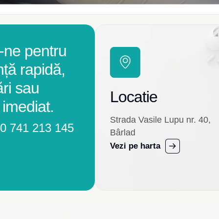
-ne pentru
nță rapidă,
ări sau
Locatie
 imediat.
Strada Vasile Lupu nr. 40,
0 741 213 145
Bârlad
Vezi pe harta