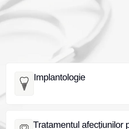
Implantologie
Implantologie
Tratamentul afecțiunilor 
Tratamentul afecțiunilor 