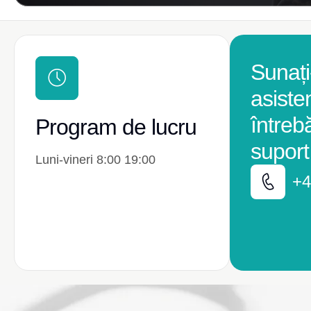
Sunați
asiste
întreb
Program de lucru
suport
Luni-vineri 8:00 19:00
+4