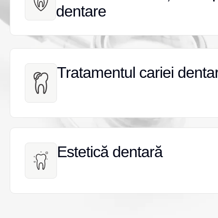
dentare
dentare
Tratamentul cariei denta
Tratamentul cariei denta
Estetică dentară
Estetică dentară