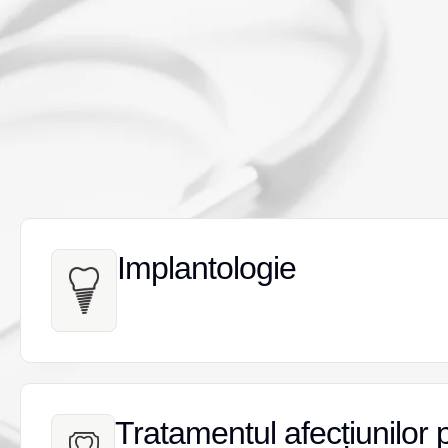
Implantologie
Implantologie
Tratamentul afecțiunilor 
Tratamentul afecțiunilor 