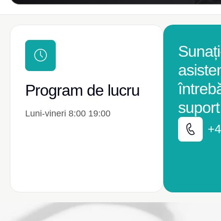
Sunați
asiste
întreb
Program de lucru
suport
Luni-vineri 8:00 19:00
+4