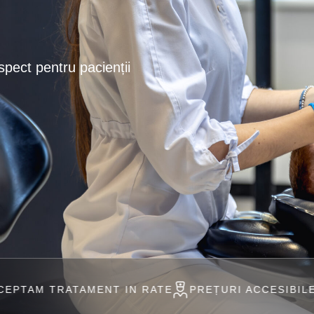
spect pentru pacienții
MENT IN RATE
PREȚURI ACCESIBILE
PROFESION