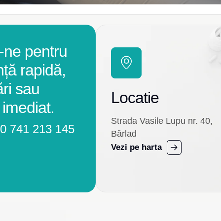
-ne pentru
nță rapidă,
ări sau
Locatie
 imediat.
Strada Vasile Lupu nr. 40,
0 741 213 145
Bârlad
Vezi pe harta