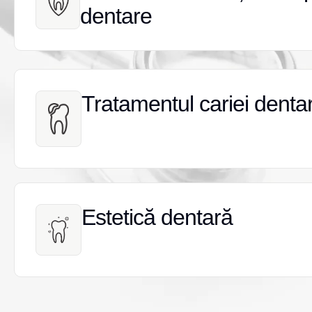
dentare
dentare
Tratamentul cariei denta
Tratamentul cariei denta
Estetică dentară
Estetică dentară