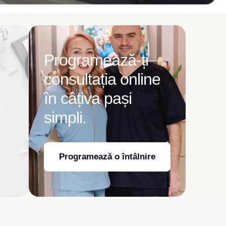
Programează-ți
consultația online
în câțiva pași
simpli.
Programează o întâlnire