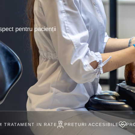
spect pentru pacienții
 RATE
PREȚURI ACCESIBILE
PROFESIONIȘTI ÎN