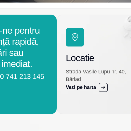
-ne pentru
nță rapidă,
ări sau
Locatie
 imediat.
Strada Vasile Lupu nr. 40,
0 741 213 145
Bârlad
Vezi pe harta