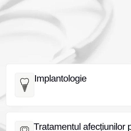
Implantologie
Implantologie
Tratamentul afecțiunilor 
Tratamentul afecțiunilor 