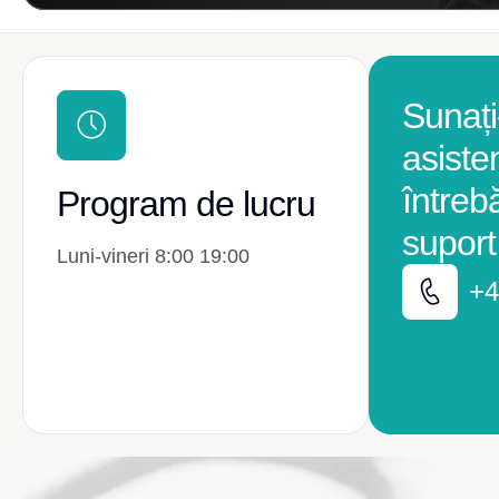
Sunați
asiste
întreb
Program de lucru
suport
Luni-vineri 8:00 19:00
+4