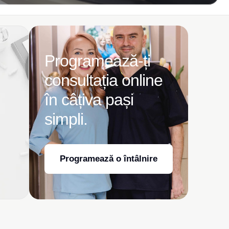
Programează-ți
consultația online
în câțiva pași
simpli.
Programează o întâlnire