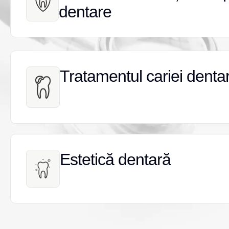
dentare
dentare
Tratamentul cariei denta
Tratamentul cariei denta
Estetică dentară
Estetică dentară