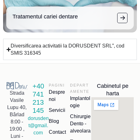
Tratamentul cariei dentare
Diversificarea activitatii la DORUSDENT SRL”, cod
SMIS 316345
+40
Cabinetul pe
PAGINI
DEPART
Despre
AMENTE
741
harta
Strada
Implantol
noi
Vasile
213
ogie
Lupu 40,
145
Servicii
Bârlad
Chirurgie
dorusden
Blog
8:00 -
Dento -
t@gmail.
19:00 ,
alveolara
Contact
com
Luni -