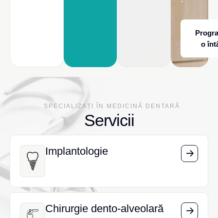
Progr
o înt
SPECIALIZAȚI ÎN MEDICINĂ DENTARĂ
Servicii
Implantologie
Implantologie
Chirurgie dento-alveolară
Chirurgie dento-alveolară