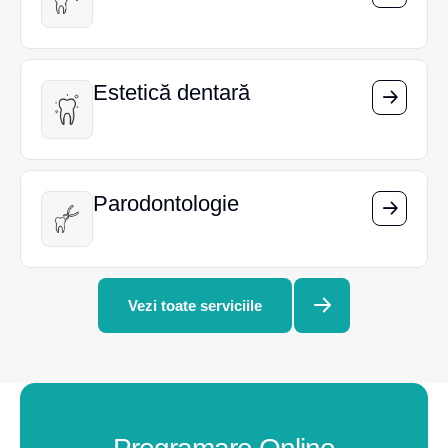
Estetică dentară
Estetică dentară
Parodontologie
Parodontologie
Vezi toate serviciile