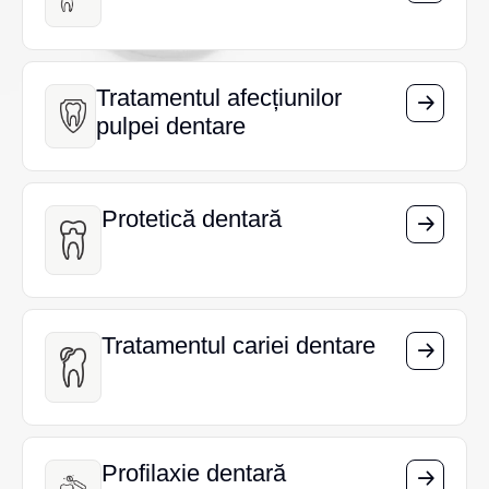
Tratamentul afecțiunilor
Tratamentul afecțiunilor
pulpei dentare
pulpei dentare
Protetică dentară
Protetică dentară
Tratamentul cariei dentare
Tratamentul cariei dentare
Profilaxie dentară
Profilaxie dentară