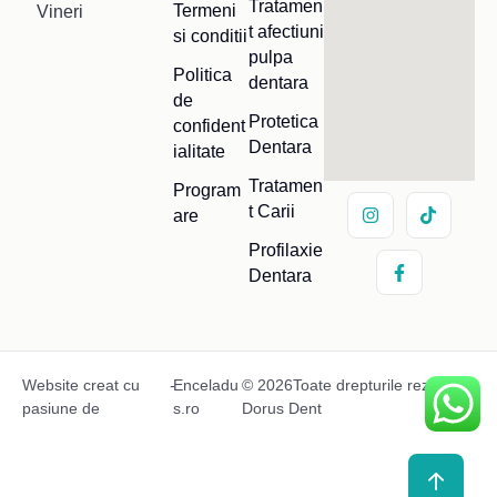
Tratamen
Termeni
Vineri
t afectiuni
si conditii
pulpa
Politica
dentara
de
Protetica
confident
Dentara
ialitate
Tratamen
Program
t Carii
are
Profilaxie
Dentara
Website creat cu
-
Enceladu
© 2026Toate drepturile rezervate
pasiune de
s.ro
Dorus Dent