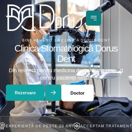
BINE AI VENIT LA CLINICA DORUS DENT
Clinica Stomatologică Dorus
Dent
Din respect pentru medicina dentară, din respect
pentru pacienții noștri!
Rezervare
Doctor
IENȚĂ DE PESTE 20 ANI
ACCEPTAM TRATAMENT IN RATE