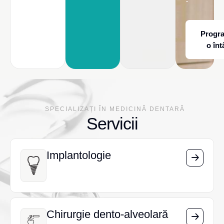
Progr
o înt
SPECIALIZAȚI ÎN MEDICINĂ DENTARĂ
Servicii
Implantologie
Implantologie
Chirurgie dento-alveolară
Chirurgie dento-alveolară