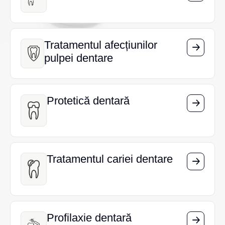
Tratamentul afecțiunilor
Tratamentul afecțiunilor
pulpei dentare
pulpei dentare
Protetică dentară
Protetică dentară
Tratamentul cariei dentare
Tratamentul cariei dentare
Profilaxie dentară
Profilaxie dentară