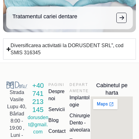
Tratamentul cariei dentare
Diversificarea activitatii la DORUSDENT SRL”, cod
SMIS 316345
+40
Cabinetul pe
PAGINI
DEPART
Despre
AMENTE
741
harta
Strada
Implantol
noi
Vasile
213
ogie
Lupu 40,
145
Servicii
Bârlad
Chirurgie
dorusden
Blog
8:00 -
Dento -
t@gmail.
19:00 ,
alveolara
Contact
com
Luni -