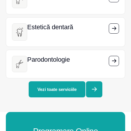
Estetică dentară
Estetică dentară
Parodontologie
Parodontologie
Vezi toate serviciile