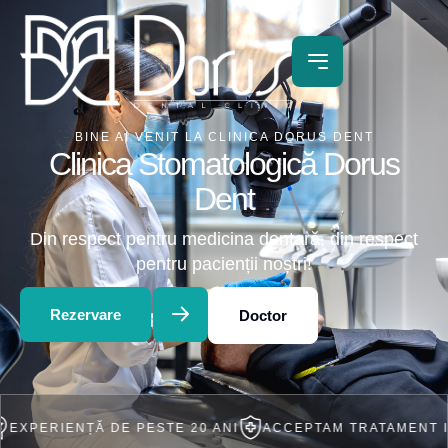
BINE AI VENIT LA CLINICA DORUS DENT
Clinica Stomatologică Dorus
Dent
Din respect pentru medicina dentară, din respect
pentru pacienții noștri!
Rezervare
Doctor
ENȚĂ DE PESTE 20 ANI
ACCEPTAM TRATAMENT IN RATE