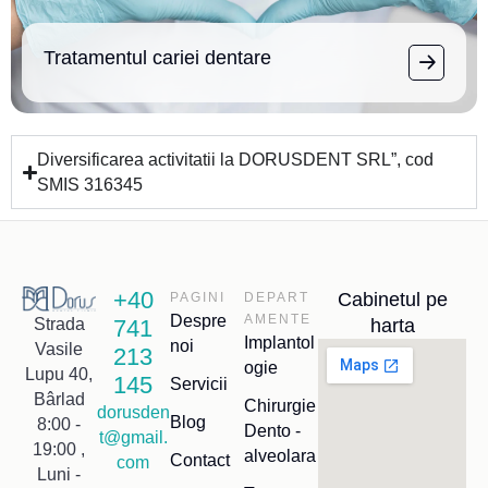
Tratamentul cariei dentare
Diversificarea activitatii la DORUSDENT SRL”, cod
SMIS 316345
+40
Cabinetul pe
PAGINI
DEPART
Despre
AMENTE
741
harta
Strada
Implantol
noi
Vasile
213
ogie
Lupu 40,
145
Servicii
Bârlad
Chirurgie
dorusden
Blog
8:00 -
Dento -
t@gmail.
19:00 ,
alveolara
Contact
com
Luni -