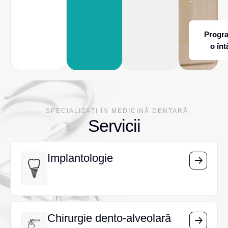
Progr
o înt
SPECIALIZAȚI ÎN MEDICINĂ DENTARĂ
Servicii
Implantologie
Implantologie
Chirurgie dento-alveolară
Chirurgie dento-alveolară