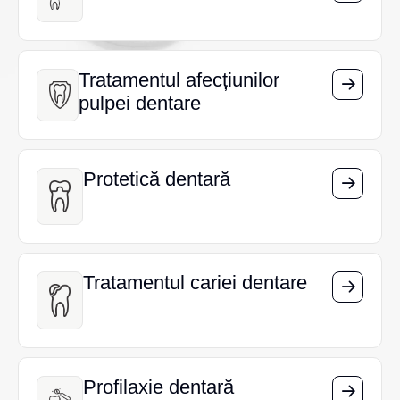
Tratamentul afecțiunilor
Tratamentul afecțiunilor
pulpei dentare
pulpei dentare
Protetică dentară
Protetică dentară
Tratamentul cariei dentare
Tratamentul cariei dentare
Profilaxie dentară
Profilaxie dentară