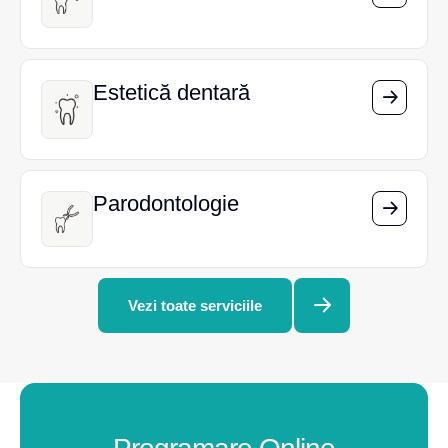
Estetică dentară
Estetică dentară
Parodontologie
Parodontologie
Vezi toate serviciile