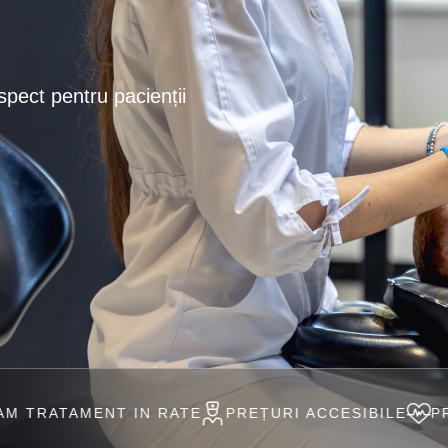
spect pentru pacienții
 IN RATE
PREȚURI ACCESIBILE
PROFESIONIȘTI