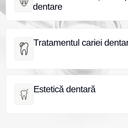
dentare
dentare
Tratamentul cariei denta
Tratamentul cariei denta
Estetică dentară
Estetică dentară