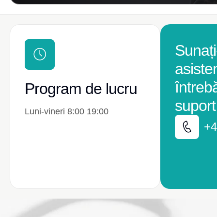
Sunați
asiste
întreb
Program de lucru
suport
Luni-vineri 8:00 19:00
+4