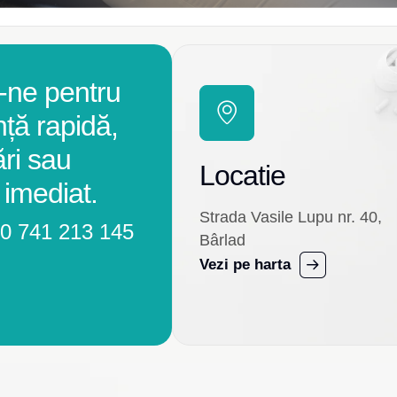
-ne pentru
nță rapidă,
ări sau
Locatie
 imediat.
Strada Vasile Lupu nr. 40,
0 741 213 145
Bârlad
Vezi pe harta