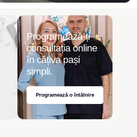
Programează-ți
consultația online
în câțiva pași
simpli.
Programează o întâlnire