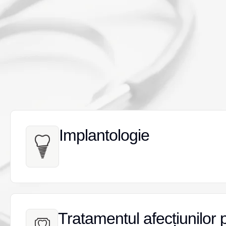
Implantologie
Implantologie
Tratamentul afecțiunilor 
Tratamentul afecțiunilor 