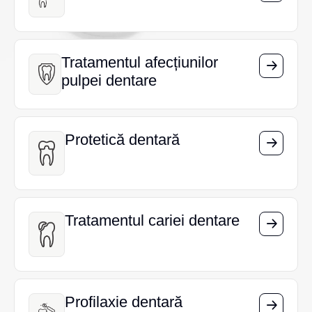
Tratamentul afecțiunilor
Tratamentul afecțiunilor
pulpei dentare
pulpei dentare
Protetică dentară
Protetică dentară
Tratamentul cariei dentare
Tratamentul cariei dentare
Profilaxie dentară
Profilaxie dentară