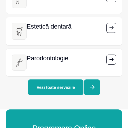
Estetică dentară
Estetică dentară
Parodontologie
Parodontologie
Vezi toate serviciile