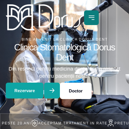
BINE AI VENIT LA CLINICA DORUS DENT
Clinica Stomatologică Dorus
Dent
Din respect pentru medicina dentară, din respect
pentru pacienții noștri!
Rezervare
Doctor
20 ANI
ACCEPTAM TRATAMENT IN RATE
PREȚURI ACCE