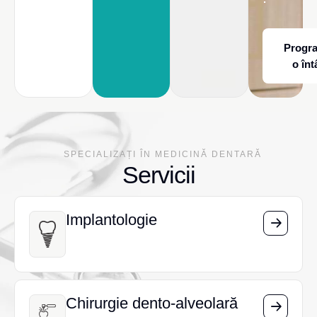
Progr
o înt
SPECIALIZAȚI ÎN MEDICINĂ DENTARĂ
Servicii
Implantologie
Implantologie
Chirurgie dento-alveolară
Chirurgie dento-alveolară