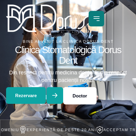
BINE AI VENIT LA CLINICA DORUS DENT
Clinica Stomatologică Dorus
Dent
Din respect pentru medicina dentară, din respect
pentru pacienții noștri!
Rezervare
Doctor
EXPERIENȚĂ DE PESTE 20 ANI
ACCEPTAM TRATAMENT 