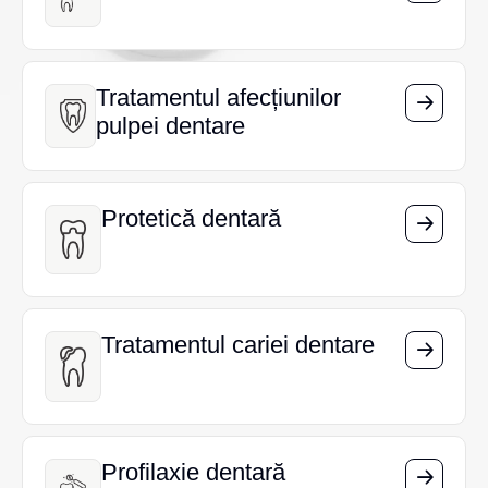
Tratamentul afecțiunilor
Tratamentul afecțiunilor
pulpei dentare
pulpei dentare
Protetică dentară
Protetică dentară
Tratamentul cariei dentare
Tratamentul cariei dentare
Profilaxie dentară
Profilaxie dentară