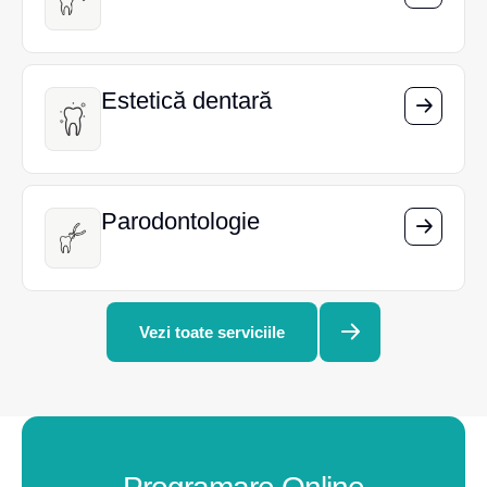
Estetică dentară
Estetică dentară
Parodontologie
Parodontologie
Vezi toate serviciile