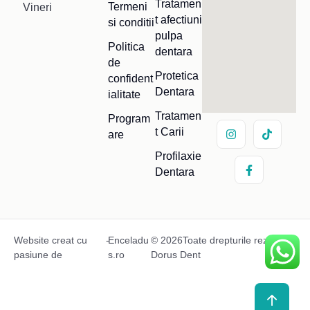
Tratamen
Termeni
Vineri
t afectiuni
si conditii
pulpa
Politica
dentara
de
Protetica
confident
Dentara
ialitate
Tratamen
Program
t Carii
are
Profilaxie
Dentara
Website creat cu
-
Enceladu
© 2026Toate drepturile rezervate
pasiune de
s.ro
Dorus Dent