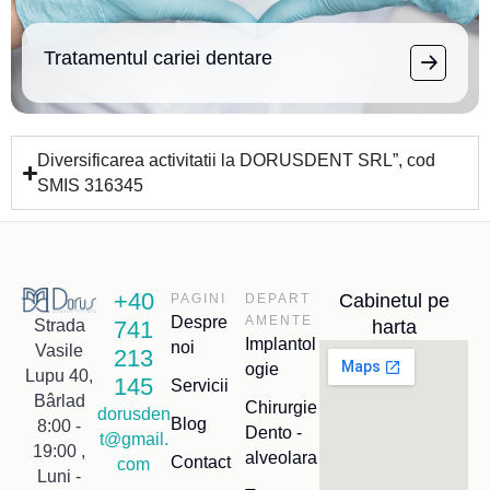
Tratamentul cariei dentare
Diversificarea activitatii la DORUSDENT SRL”, cod
SMIS 316345
+40
Cabinetul pe
PAGINI
DEPART
Despre
AMENTE
741
harta
Strada
Implantol
noi
Vasile
213
ogie
Lupu 40,
145
Servicii
Bârlad
Chirurgie
dorusden
Blog
8:00 -
Dento -
t@gmail.
19:00 ,
alveolara
Contact
com
Luni -