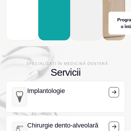
Progr
o înt
SPECIALIZAȚI ÎN MEDICINĂ DENTARĂ
Servicii
Implantologie
Implantologie
Chirurgie dento-alveolară
Chirurgie dento-alveolară