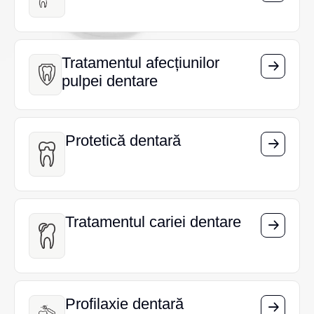
Tratamentul afecțiunilor
Tratamentul afecțiunilor
pulpei dentare
pulpei dentare
Protetică dentară
Protetică dentară
Tratamentul cariei dentare
Tratamentul cariei dentare
Profilaxie dentară
Profilaxie dentară