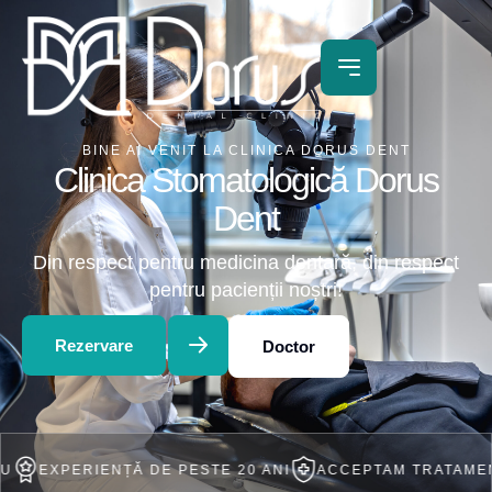
BINE AI VENIT LA CLINICA DORUS DENT
Clinica Stomatologică Dorus
Dent
Din respect pentru medicina dentară, din respect
pentru pacienții noștri!
Rezervare
Doctor
ERIENȚĂ DE PESTE 20 ANI
ACCEPTAM TRATAMENT IN RA