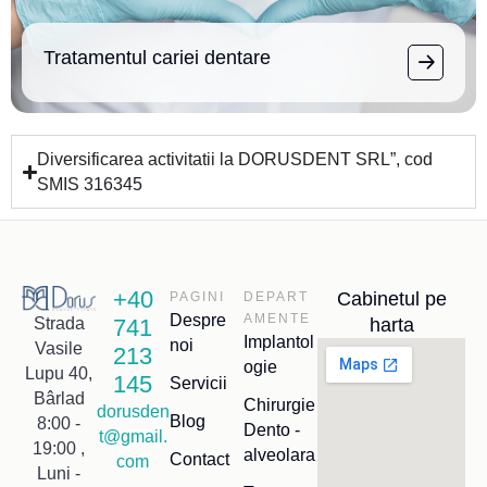
Tratamentul cariei dentare
Diversificarea activitatii la DORUSDENT SRL”, cod
SMIS 316345
+40
Cabinetul pe
PAGINI
DEPART
Despre
AMENTE
741
harta
Strada
Implantol
noi
Vasile
213
ogie
Lupu 40,
145
Servicii
Bârlad
Chirurgie
dorusden
Blog
8:00 -
Dento -
t@gmail.
19:00 ,
alveolara
Contact
com
Luni -