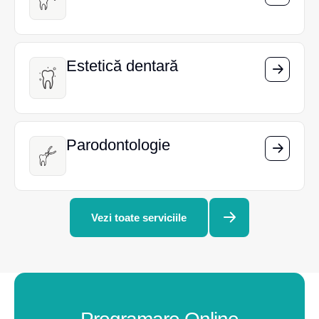
Estetică dentară
Estetică dentară
Parodontologie
Parodontologie
Vezi toate serviciile