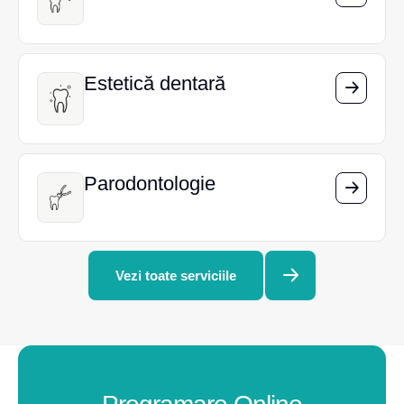
Estetică dentară
Estetică dentară
Parodontologie
Parodontologie
Vezi toate serviciile