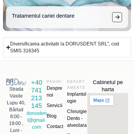
Tratamentul cariei dentare
Diversificarea activitatii la DORUSDENT SRL”, cod
SMIS 316345
+40
Cabinetul pe
PAGINI
DEPART
Despre
AMENTE
741
harta
Strada
Implantol
noi
Vasile
213
ogie
Lupu 40,
145
Servicii
Bârlad
Chirurgie
dorusden
Blog
8:00 -
Dento -
t@gmail.
19:00 ,
alveolara
Contact
com
Luni -