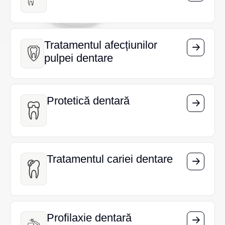
Tratamentul afecțiunilor
Tratamentul afecțiunilor
pulpei dentare
pulpei dentare
Protetică dentară
Protetică dentară
Tratamentul cariei dentare
Tratamentul cariei dentare
Profilaxie dentară
Profilaxie dentară