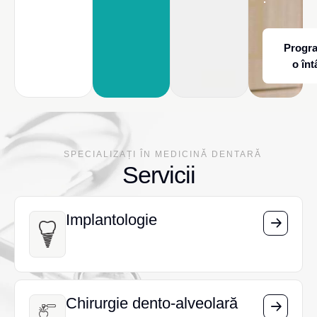
Progr
o înt
SPECIALIZAȚI ÎN MEDICINĂ DENTARĂ
Servicii
Implantologie
Implantologie
Chirurgie dento-alveolară
Chirurgie dento-alveolară