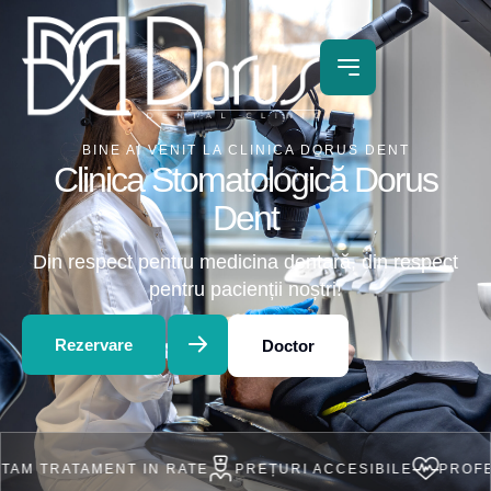
BINE AI VENIT LA CLINICA DORUS DENT
Clinica Stomatologică Dorus
Dent
Din respect pentru medicina dentară, din respect
pentru pacienții noștri!
Rezervare
Doctor
AMENT IN RATE
PREȚURI ACCESIBILE
PROFESIONIȘTI