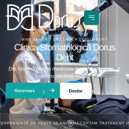
BINE AI VENIT LA CLINICA DORUS DENT
Clinica Stomatologică Dorus
Dent
Din respect pentru medicina dentară, din respect
pentru pacienții noștri!
Rezervare
Doctor
ENȚĂ DE PESTE 20 ANI
ACCEPTAM TRATAMENT IN RATE