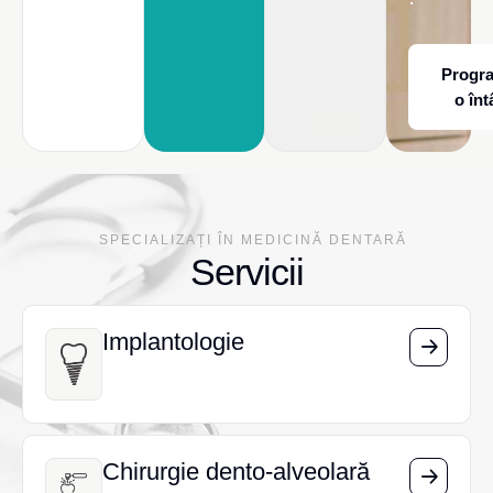
Progr
o înt
SPECIALIZAȚI ÎN MEDICINĂ DENTARĂ
Servicii
Implantologie
Implantologie
Chirurgie dento-alveolară
Chirurgie dento-alveolară