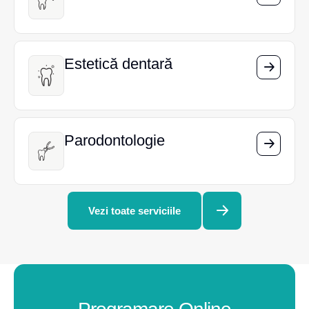
Estetică dentară
Estetică dentară
Parodontologie
Parodontologie
Vezi toate serviciile