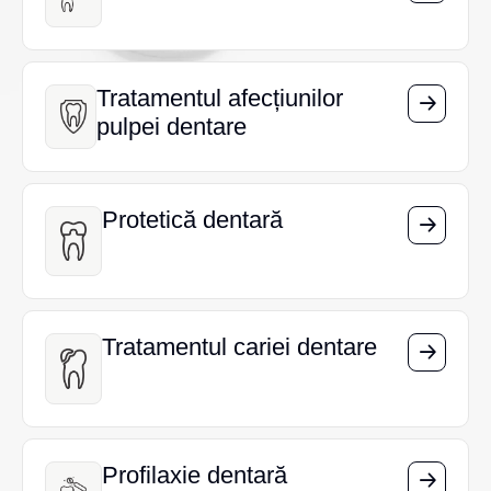
Tratamentul afecțiunilor
Tratamentul afecțiunilor
pulpei dentare
pulpei dentare
Protetică dentară
Protetică dentară
Tratamentul cariei dentare
Tratamentul cariei dentare
Profilaxie dentară
Profilaxie dentară