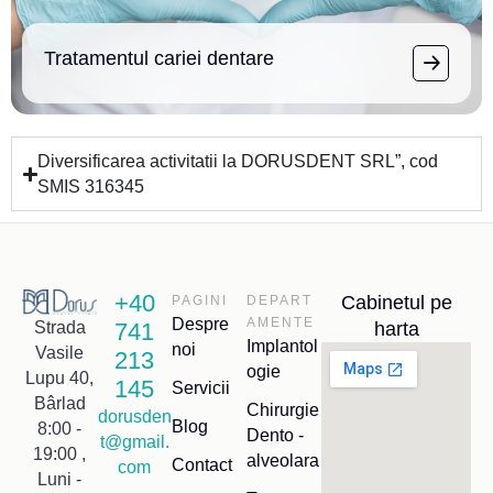
Tratamentul cariei dentare
Diversificarea activitatii la DORUSDENT SRL”, cod
SMIS 316345
+40
Cabinetul pe
PAGINI
DEPART
Despre
AMENTE
741
harta
Strada
Implantol
noi
Vasile
213
ogie
Lupu 40,
145
Servicii
Bârlad
Chirurgie
dorusden
Blog
8:00 -
Dento -
t@gmail.
19:00 ,
alveolara
Contact
com
Luni -