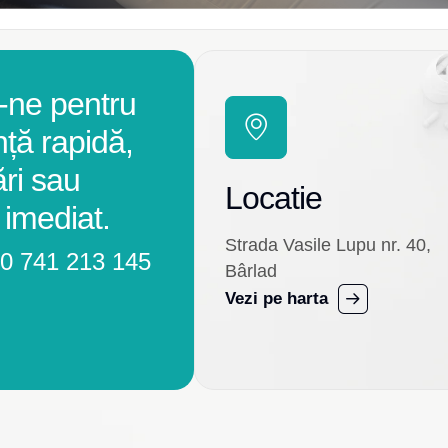
-ne pentru
nță rapidă,
ări sau
Locatie
 imediat.
Strada Vasile Lupu nr. 40,
0 741 213 145
Bârlad
Vezi pe harta