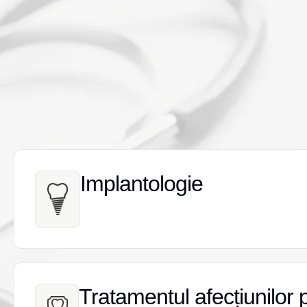
Implantologie
Implantologie
Tratamentul afecțiunilor 
Tratamentul afecțiunilor 