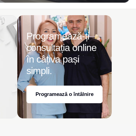
Programează-ți
consultația online
în câțiva pași
simpli.
Programează o întâlnire