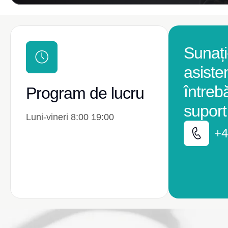
Sunați
asiste
întreb
Program de lucru
suport
Luni-vineri 8:00 19:00
+4