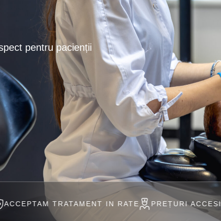
spect pentru pacienții
ATAMENT IN RATE
PREȚURI ACCESIBILE
PROFES