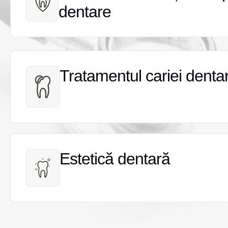
dentare
dentare
Tratamentul cariei denta
Tratamentul cariei denta
Estetică dentară
Estetică dentară